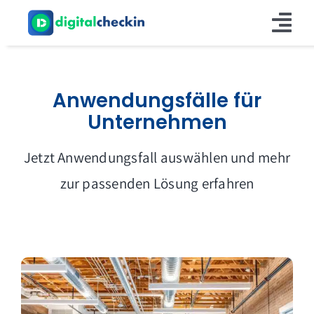
Zum
Inhalt
Tog
springen
Nav
Produkt
Anwendungsfälle für
Info
Unternehmen
Kontakt
Jetzt Anwendungsfall auswählen und mehr
zur passenden Lösung erfahren